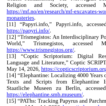
Religion and Society, accessed
https://mf.no/en/research/mf-excavates-wor
monasteries
.
[11] “Papyri.info,” Papyri.info, acces
https://papyri.info/
.
[12] “Trismegistos: An Interdisciplinary Po
World,” Trismegistos, accessed
https://www.trismegistos.org/
.
[13] “Coptic Scriptorium: Digital Re
Language and Literature,” Coptic SCRI
May 14, 2026,
https://copticscriptorium.or
[14] “Elephantine: Localizing 4000 Years o
Texts and Scripts from Elephantine I
Staatliche Museen zu Berlin, access
https://elephantine.smb.museum/
.
[15] “PAThs: Tracking Papyrus and Parchm