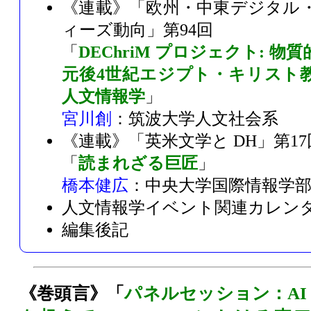
《連載》「
欧州・中東デジタル
ィーズ動向
」第94回
「
DEChriM プロジェクト: 
元後4世紀エジプト・キリスト
人文情報学
」
宮川創
：
筑波大学人文社会系
《連載》「
英米文学と DH
」第17
「
読まれざる巨匠
」
橋本健広
：
中央大学国際情報学
人文情報学イベント関連カレン
編集後記
《巻頭言》「
パネルセッション：AI