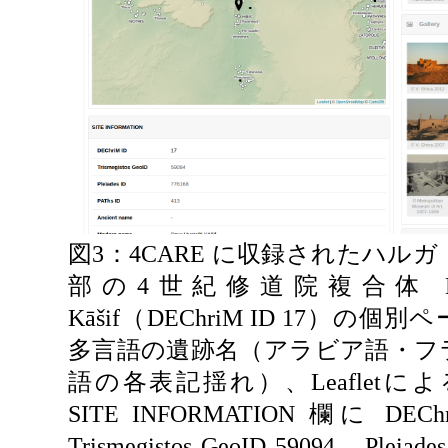
図3：4CARE に収録されたハル
部の4世紀修道院複合体 Dayr 
Kāšif（DEChriM ID 17）の
多言語の遺跡名（アラビア語・フ
語の各表記揺れ）、Leafletによる s
SITE INFORMATION 欄に DECh
Trismegistos GeoID 59094、Pleiade