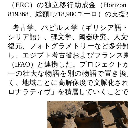
（ERC）の独立移行助成金（Horizon
819368、総額1,718,980ユーロ）の支
考古学、パピルス学（ギリシア語
シリア語）、碑文学、陶器研究、人文情
復元、フォトグラメトリーなど多分
し、エジプト考古省およびフランス
（IFAO）と連携した。プロジェクト
一の壮大な物語を別の物語で置き換
く、地域ごとに高解像度で文脈化さ
ロナラティヴ」を積層していくことであ