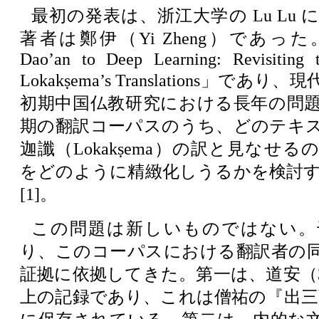
最初の発表は、浙江大学の Lu Lu
著者は鄭伊（Yi Zheng）であった
Dao’an to Deep Learning: Revisiting t
Lokakṣema’s Translations」で
初期中国仏教研究における長年の問
期の翻訳コーパスのうち、どのテキ
迦讖（Lokakṣema）の訳と見なせ
をどのように精緻化しうるかを検討
[1]。
この問題は新しいものではない。
り、このコーパスにおける翻訳者の
証拠に依拠してきた。第一は、道安（31
上の記録であり、これは僧祐の『出三藏