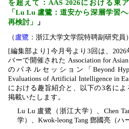
を超えて：AAS 2026における東
「Lu Lu 盧鷺：道安から深層学習
再検討」
」
（
盧鷺
：
浙江大学文学院特聘副研究員
[編集部より] 今月号より3回は、202
バーで開催された Association for Asian
のパネルセッション「Beyond Hype: Us
Evaluations of Artificial Intelligence in 
における趣旨紹介と、以下の3名によ
掲載いたします。
Lu Lu 盧鷺（浙江大学）、Chen T
学）、Kwok-leong Tang 鄧國亮