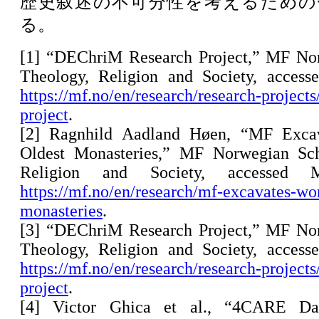
歴史叙述の不可分性を考えるための
る。
[1] “DEChriM Research Project,” MF No
Theology, Religion and Society, acces
https://mf.no/en/research/research-project
project
.
[2] Ragnhild Aadland Høen, “MF Excav
Oldest Monasteries,” MF Norwegian Sch
Religion and Society, accessed
https://mf.no/en/research/mf-excavates-wor
monasteries
.
[3] “DEChriM Research Project,” MF No
Theology, Religion and Society, acces
https://mf.no/en/research/research-project
project
.
[4] Victor Ghica et al., “4CARE Dat