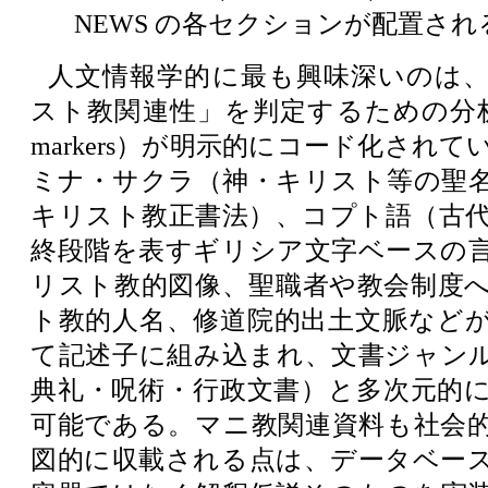
NEWS の各セクションが配置される
人文情報学的に最も興味深いのは
スト教関連性」を判定するための分析指標（
markers）が明示的にコード化され
ミナ・サクラ（神・キリスト等の聖
キリスト教正書法）、コプト語（古
終段階を表すギリシア文字ベースの
リスト教的図像、聖職者や教会制度
ト教的人名、修道院的出土文脈など
て記述子に組み込まれ、文書ジャン
典礼・呪術・行政文書）と多次元的
可能である。マニ教関連資料も社会
図的に収載される点は、データベー