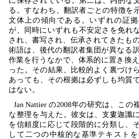
に保存されている。第二は、内的な
る。すなわち、翻訳者ごとの特徴を
文体上の傾向である。いずれの証拠
が、同時にいずれも不安定さを免れ
され、書写され、伝承されてきたも
術語は、後代の翻訳者集団が異なる
作業を行うなかで、体系的に置き換
った。その結果、比較的よく裏づけ
あっても、その根拠は必ずしも均質
はない。
Jan Nattier の2008年の研究は
な整理を与えた。彼女は、支婁迦讖
を信頼度に応じて段階的に分類し、
して二つの中核的な基準テキストを