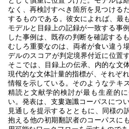
として慎重に位置づけた。モデルは
なく、再検討すべき箇所を見つける
するものである。彼女によれば、最
モデルと目録上の記録が一致する事
した事例は、既存の判断を確認する
むしろ重要なのは、両者が食い違う
デルのスコアが判定境界付近に位置
そこでは、目録上の伝承、内的な文
現代的な文体計量的指標が、それぞ
情報を示している。そのようなテキ
精読と文献学的検討が最も生産的に
い。発表は、支婁迦讖コーパスにつ
見通しを提示するとともに、同様の
抱える他の初期翻訳者のコーパスに