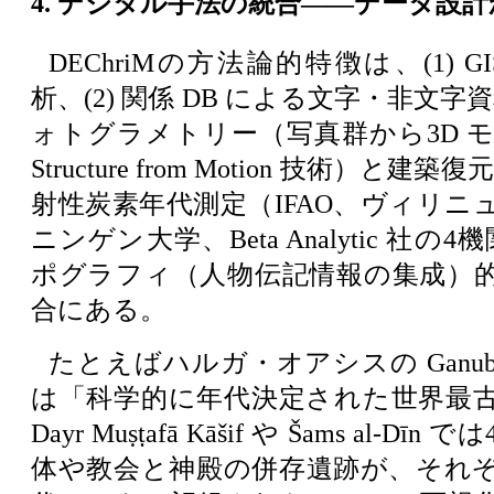
4. デジタル手法の統合――データ設計
DEChriMの方法論的特徴は、(1) 
析、(2) 関係 DB による文字・非文字資
ォトグラメトリー（写真群から3D 
Structure from Motion 技術）と建築
射性炭素年代測定（IFAO、ヴィリニ
ニンゲン大学、Beta Analytic 社の4
ポグラフィ（人物伝記情報の集成）
合にある。
たとえばハルガ・オアシスの Ganub Qasr
は「科学的に年代決定された世界最
Dayr Muṣṭafā Kāšif や Šams al-D
体や教会と神殿の併存遺跡が、それ