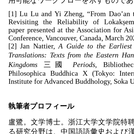
用可能なワークフローを示すものであ
[1] Lu Lu and Yi Zheng, “From Dao’an 
Revisiting the Reliability of Lokakṣema
paper presented at the Association for As
Conference, Vancouver, Canada, March 20
[2] Jan Nattier,
A Guide to the Earliest
Translations: Texts from the Eastern Han
Kingdoms
三國
Periods
, Bibliothe
Philosophica Buddhica X (Tokyo: Inter
Institute for Advanced Buddhology, Soka Un
執筆者プロフィール
盧鷺。文学博士。浙江大学文学院特
る研究分野は、中国語語彙史および