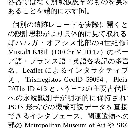
容器ではなく解釈仮説そのものを実
あることを端的に示す[6]。
個別の遺跡レコードを実際に開く
の設計思想がより具体的に見て取れる
ばハルガ・オアシス北部の4世紀修道院
Muṣṭafā Kāšif（DEChriM ID 1
ア語・フランス語・英語各表記の多
名、Leaflet によるインタラクティブな 
え、Trismegistos GeoID 59094、Pleia
PAThs ID 413 という三つの主要
への永続識別子が明示的に保持され
JSON 形式での機械可読データを直接 View
できるインタフェース、関連遺物へ
部の Metropolitan Museum of Art 