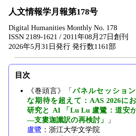
人文情報学月報
第178号
Digital Humanities Monthly No. 178
ISSN 2189-1621
/
2011年08月27日
創刊
2026年5月31日
発行
発行数1161部
目次
《巻頭言》「
パネルセッション：
な期待を超えて：AAS 2026
研究と AI 「Lu Lu 盧鷺：道
―支婁迦讖訳の再検討」
」
盧鷺
：
浙江大学文学院