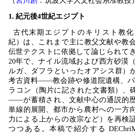
（
宮川創
：
筑波大学人文社会系准教授
1. 紀元後4世紀エジプト
古代末期エジプトのキリスト教化
紀）は、これまで主に教父文献や教
伝世テクストに依拠して論じられて
20年で、ナイル流域および西方砂漠
ルガ、ダフラといったオアシス群）
考古資料――教会跡や修道院遺構、
ラコン（陶片に記された文書類）、
――が蓄積され、文献中心の通説的
単線的展開、都市から農村への一方
力による上からの改宗など）を再検
つつある。本稿で紹介する DEChr