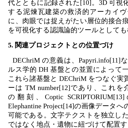
代とともに記録された[10]。3D 可
する泥煉瓦建築の救済的アーカイヴ
に、肉眼では捉えがたい層位的接合
を可視化する認識論的ツールとしても
5. 関連プロジェクトとの位置づけ
DEChriM の意義は、Papyri.info
ルス学的 DH 基盤との並置によって
これら諸基盤と DEChriM をつなぐ
ーは TM number[12]であり、これを介して
の翻刻、Coptic SCRIPTORIUM
Elephantine Project[14]の画像
可能である。文字テクストを独立し
ではなく地点・遺物に紐づけて配置する D