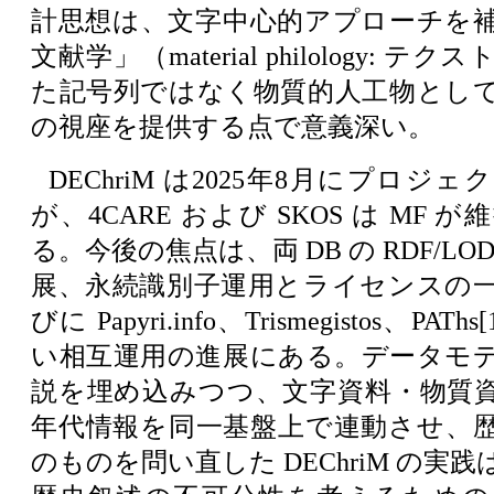
計思想は、文字中心的アプローチを
文献学」（material philology: 
た記号列ではなく物質的人工物とし
の視座を提供する点で意義深い。
DEChriM は2025年8月にプロジ
が、4CARE および SKOS は MF
る。今後の焦点は、両 DB の RDF/L
展、永続識別子運用とライセンスの
びに Papyri.info、Trismegistos、PA
い相互運用の進展にある。データモ
説を埋め込みつつ、文字資料・物質
年代情報を同一基盤上で連動させ、
のものを問い直した DEChriM の実