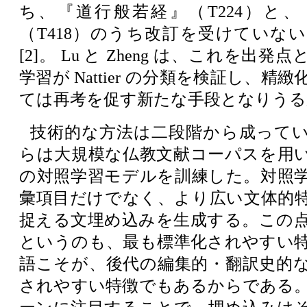
ち、『道行般若経』（T224）と
（T418）のうち改訂を受けていな
[2]。 Lu と Zheng は、これを出
学習が Nattier の分類を検証し、精
ては再考を促す新たな手段となりうる
技術的な方法は二段階から成って
らは大規模な仏教文献コーパスを用
の対照学習モデルを訓練した。対照
彙項目だけでなく、より広い文体的
捉える文埋め込みを生成する。この
というのも、最も標準化されやすい
語こそが、後代の編集的・翻訳史的
されやすい特徴でもあるからである