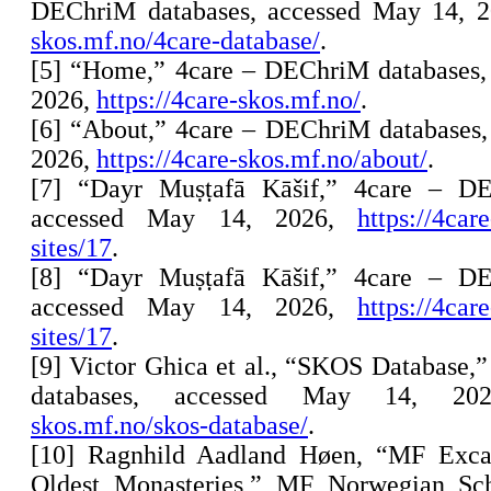
DEChriM databases, accessed May 14, 
skos.mf.no/4care-database/
.
[5] “Home,” 4care – DEChriM databases,
2026,
https://4care-skos.mf.no/
.
[6] “About,” 4care – DEChriM databases,
2026,
https://4care-skos.mf.no/about/
.
[7] “Dayr Muṣṭafā Kāšif,” 4care – DE
accessed May 14, 2026,
https://4car
sites/17
.
[8] “Dayr Muṣṭafā Kāšif,” 4care – DE
accessed May 14, 2026,
https://4car
sites/17
.
[9] Victor Ghica et al., “SKOS Database
databases, accessed May 14, 2
skos.mf.no/skos-database/
.
[10] Ragnhild Aadland Høen, “MF Excav
Oldest Monasteries,” MF Norwegian Sch