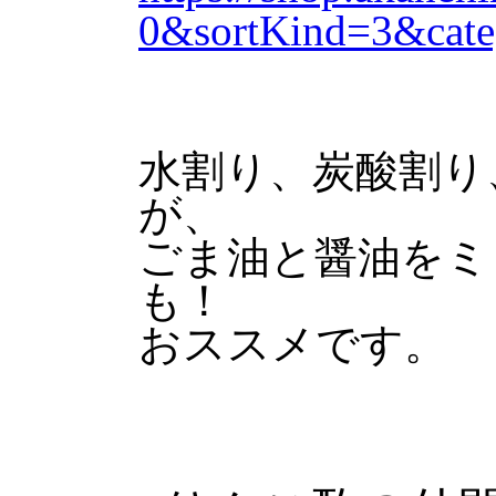
0&sortKind=3&cate
水割り、炭酸割り
が、
ごま油と醤油をミ
も！
おススメです。