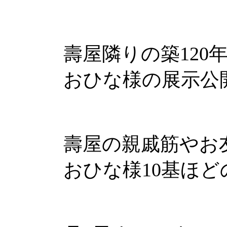
壽屋隣りの築120
おひな様の展示公
壽屋の親戚筋やお
おひな様10基ほ