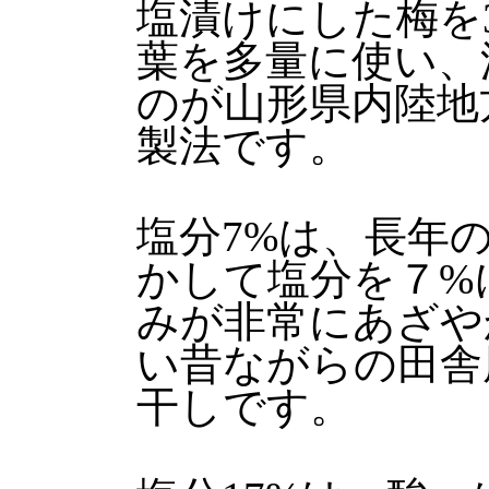
塩漬けにした梅を
葉を多量に使い、
のが山形県内陸地
製法です。
塩分7%は、長年
かして塩分を７%
みが非常にあざや
い昔ながらの田舎
干しです。