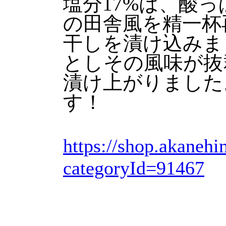
塩分17%は、酸
の田舎風を精一杯
干しを漬け込みま
としその風味が抜
漬け上がりました
す！
https://shop.akaneh
categoryId=91467